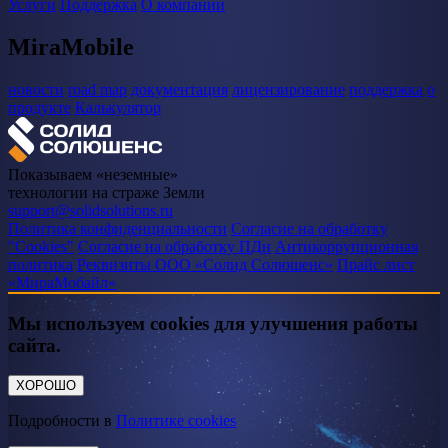
Услуги
Поддержка
О компании
MiraMobile
новости
road map
документация
лицензирование
поддержка
о
продукте
Калькулятор
Показываем «неземные»
технологии на страже Земли
support@solidsolutions.ru
Политика конфиденциальности
Согласие на обработку
"Cookies"
Согласие на обработку ПДн
Антикоррупционная
политика
Реквизиты ООО «Солид Солюшенс»
Прайс лист
«МираМобайл»
Мы используем cookies для улучшения работы
сайта.
ХОРОШО
Подробности в
Политике cookies