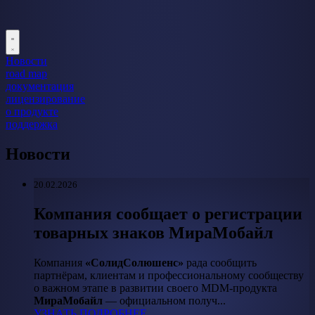
Новости
road map
документация
лицензирование
о продукте
поддержка
Новости
20.02.2026
Компания сообщает о регистрации
товарных знаков МираМобайл
Компания
«СолидСолюшенс»
рада сообщить
партнёрам, клиентам и профессиональному сообществу
о важном этапе в развитии своего MDM-продукта
МираМобайл
— официальном получ...
УЗНАТЬ ПОДРОБНЕЕ