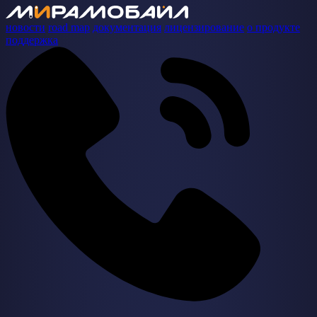
новости
road map
документация
лицензирование
о продукте
поддержка