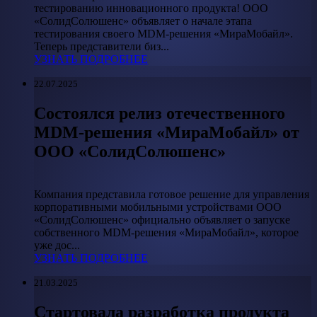
тестированию инновационного продукта! ООО
«СолидСолюшенс» объявляет о начале этапа
тестирования своего MDM-решения «МираМобайл».
Теперь представители биз...
УЗНАТЬ ПОДРОБНЕЕ
22.07.2025
Состоялся релиз отечественного
MDM-решения «МираМобайл» от
ООО «СолидСолюшенс»
Компания представила готовое решение для управления
корпоративными мобильными устройствами ООО
«СолидСолюшенс» официально объявляет о запуске
собственного MDM-решения «МираМобайл», которое
уже дос...
УЗНАТЬ ПОДРОБНЕЕ
21.03.2025
Cтартовала разработка продукта