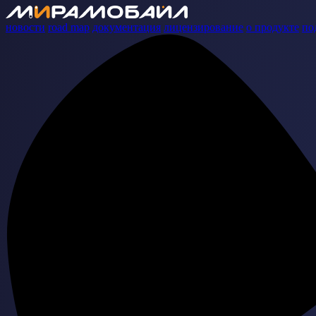
новости
road map
документация
лицензирование
о продукте
по