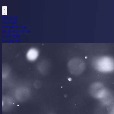
Новости
road map
документация
лицензирование
о продукте
поддержка