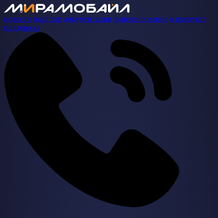
новости
road map
документация
лицензирование
о продукте
поддержка