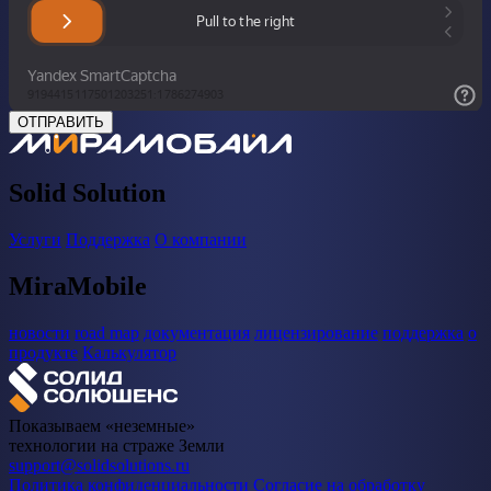
ОТПРАВИТЬ
Solid Solution
Услуги
Поддержка
О компании
MiraMobile
новости
road map
документация
лицензирование
поддержка
о
продукте
Калькулятор
Показываем «неземные»
технологии на страже Земли
support@solidsolutions.ru
Политика конфиденциальности
Согласие на обработку