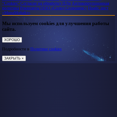
"Cookies"
Согласие на обработку ПДн
Антикоррупционная
политика
Реквизиты ООО «Солид Солюшенс»
Прайс лист
«МираМобайл»
Мы используем cookies для улучшения работы
сайта.
ХОРОШО
Подробности в
Политике cookies
ЗАКРЫТЬ ×